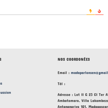
S
NOS COORDONÉES
Email :
madaparlonsen@gmai
us
Tèl :
cussion
Adresse : Lot II G 23 CI Ter 
Ambatomaro, Villa Lakambez
Antananarivo 101, Madagascar