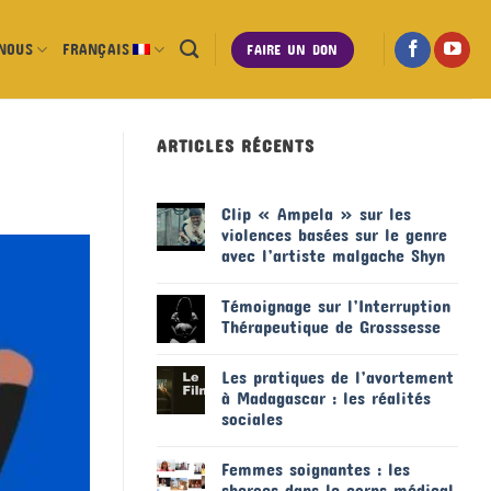
NOUS
FRANÇAIS
FAIRE UN DON
ARTICLES RÉCENTS
Clip « Ampela » sur les
violences basées sur le genre
avec l’artiste malgache Shyn
Témoignage sur l’Interruption
Thérapeutique de Grosssesse
Les pratiques de l’avortement
à Madagascar : les réalités
sociales
Femmes soignantes : les
sheroes dans le corps médical